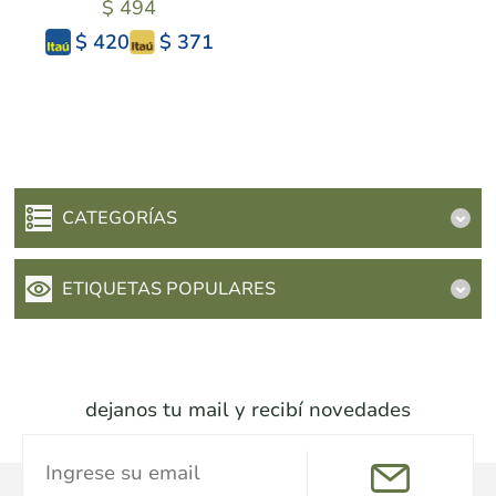
$ 494
PANAKOS
$ 371
$ 420
CATEGORÍAS
ETIQUETAS POPULARES
dejanos tu mail y recibí novedades