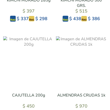
KIMCHI MORADO 285g
KIMCHI MORADO 500
GRS.
$ 397
$ 515
$ 298
$ 386
$ 337
$ 438
CAJUTELLA 200g
ALMENDRAS CRUDAS 1k
$ 450
$ 970