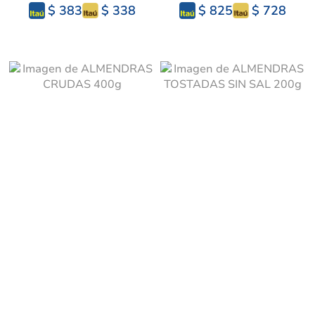
$ 338
$ 728
$ 383
$ 825
ALMENDRAS CRUDAS
ALMENDRAS TOSTADAS
400g
SIN SAL 200g
$ 396
$ 266
$ 297
$ 200
$ 337
$ 226