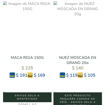
MACA ROJA 150G
NUEZ MOSCADA EN
GRANO 20g
$ 225
$ 140
$ 169
$ 105
$ 191
$ 119
ENVÍOS SOLO A
ESTE PRODUCTO
MONTEVIDEO
REQUIERE CADENA DE
FRÍO - ENVÍOS SOLO A